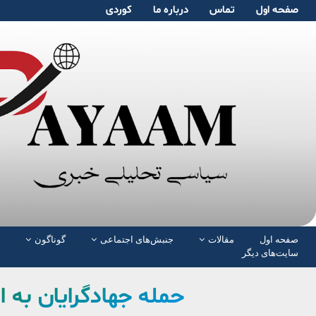
صفحە اول
تماس
دربارە ما
کوردی
صفحە اول
مقالات
جنبش‌های اجتماعی
گوناگون
سایت‌های دیگر
حمله جهادگرایان به