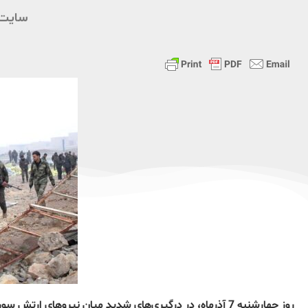
سایت 
روز چهارشنبه 7 آذرماه، در درگیری‌های شدید میان نیروهای ارتش سوریه و گروه‌های جهادگرا در استان شمالی حلب 57 نفر کشته شدند.