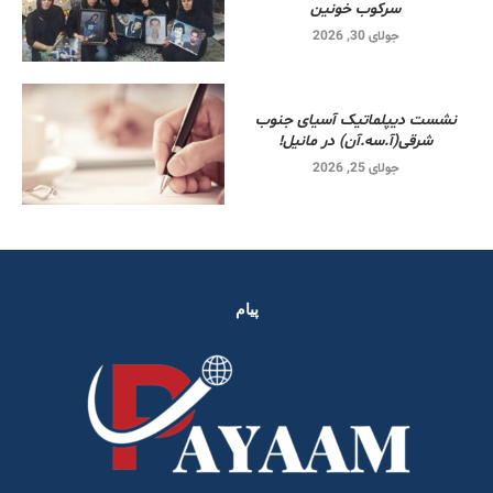
سرکوب خونین
جولای 30, 2026
نشست دیپلماتیک آسیای جنوب
شرقی‌(آ.سه.آن) در مانیل!
جولای 25, 2026
پیام