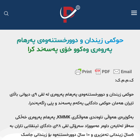
حوکمی زیندان و دوورخستنەوەی پەرهام
پەروەری وەکوو خۆی پەسەند کرا
ک.م.م.ک:
حوکمی زیندان و دوورخستنەوەی پەرهام پەروەری لە لقی ٩ی دیوانی باڵای
ئێران هەمان حوکمی دادگایی یەکەم پەسەند و پێی ڕاگەیەندرا.
بەگوێرەی هەواڵی ناوەندی هەواڵگری KMMK, پەرهام پەروەری خەڵکی
سەقز لەلایەن داوەر عەمووزاد سەرۆکی لقی ٢٨ی دادگای ئینقلابی تاران بە
٥ساڵ زیندانی تەعزیری و ١٠ ساڵ دوورخستنەوە بۆ زیندانی جاسک