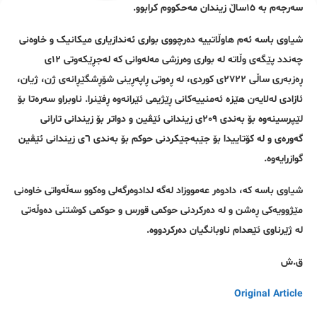
سەرجەم بە ١٥ساڵ زیندان مەحکووم کرابوو.
شیاوی باسە ئەم هاوڵاتییە دەرچووی بواری ئەندازیاری میکانیک و خاوەنی
چەندد پێگەی وڵاتە لە بواری وەرزشی مەلەوانی کە لەجڕێکەوتی ١٢ی
ڕەزبەری ساڵی ٢٧٢٢ی کوردی، لە ڕەوتی ڕاپەڕینی شۆڕشگێڕانەی ژن، ژیان،
ئازادی لەلایەن هێزە ئەمنییەکانی ڕێژیمی ئێرانەوە ڕفێنرا. ناوبراو سەرەتا بۆ
لێپرسینەوە بۆ بەندی ٢٠٩ی زیندانی ئێڤین و دواتر بۆ زیندانی تارانی
گەورەی و لە کۆتاییدا بۆ جێبەجێکردنی حوکم بۆ بەندی ٦ی زیندانی ئێڤین
گوازرایەوە.
شیاوی باسە کە، دادوەر عەمووزاد لەگە لدادوەرگەلی وەکوو سەڵەواتی خاوەنی
مێژوویەکی ڕەشن و لە دەرکردنی حوکمی قورس و حوکمی کوشتنی دەوڵەتی
لە ژێرناوی ئێعدام ناوبانگیان دەرکردووە.
ق.ش
Original Article