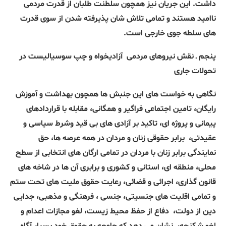
داشت. این جریان نیز همچون سلطنت طلبان از قدرت مردمی
ناامید هستند و تمامی تلاش شان پذیرفته شدن از سوی قدرت
های سلطه جوی خارجی است.
پنجم ـ نقش نیروهای مردمی
آزادیخواه و چپ سوسیالیست در
تحولات جاری
نگاهی به خواست های
این
جنبش ها همچون بهداشت و آموزش
رایگان، تامین اجتماعی فراگیر و همگانی، مقابله با قراردادهای
پیمانی و پروژه ای، تاکید بر آزادی های بی قید وشرط سیاسی و
عقیدتی،
برابر حقوقی زنان و مردان در همه عرصه ها، حق
نمایندگی برابر زنان با مردان در تمامی ارگان های انتخابی از سطح
محلی، منطقه ای، استانی و کشوری و برابری آن ها در شاخه های
قانون گذاری، اجرائی و قضائی، رعایت حقوق ملیت های تحت ستم
و تمامی اقلیت های جنسیتی، جنسی ، فرهنگی و مذهبی، جدایی
دین از دولت،
دفاع از حفظ محیط زیست، لغو مجازات اعدام و