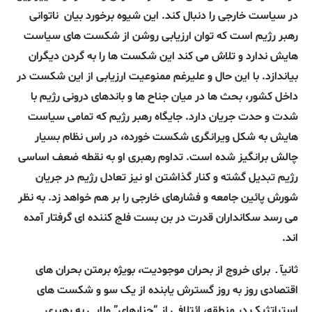
در سیاست خارجی را دنبال کند. این شیوه برخورد بیان
ناتوانی
رهبر رژیم است که توان ارزیابی روشن از شکست های سیاست
هایش ندارد و تلاش می کند این شکست ها را به گردن دیگران
بیاندازد. با این حال و علیرغم ممنوعیت ارزیابی از این شکست در
داخل کشور، بحث ها در میان جناح ها و باندهای درونی رژیم با
شدت و حدت جریان دارد. جایگاه رهبر رژیم که تمامی سیاست
هایش به شکل ویرانگری شکست خورده، در راس نظام بسیار
چالش برانگیز شده است. تداوم رهبری او به نقطه ضعف اساسی
رژیم تبدیل گشته و کنار گذاشتن او نیز تعادل رژیم در جریان
شورش پائین جامعه و فشارهای خارجی را بر هم خواهد زد. به نظر
می رسد سکانداران قدرت در بن بست فلج کننده ای گرفتار آمده
اند.
ثانیآ ـ
برای خروج از بحران موجودیت، بویژه برمتن بحران های
اقتصادی روز به روز گسترش یابنده از یک سو و شکست های
استراتژیک در منطقه، ائتلافی از “چنارهای” ولایی به رهبری