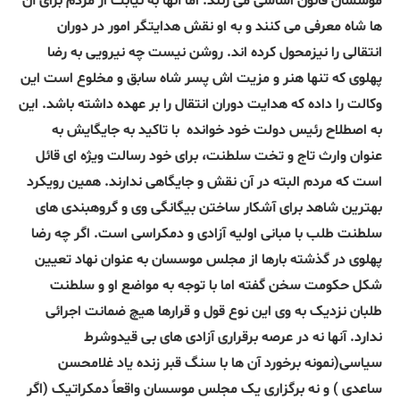
موسسان قانون اساسی می زنند. اما آنها به نیابت از مردم برای آن
ها شاه معرفی می کنند و به او نقش هدایتگر امور در دوران
انتقالی را نیزمحول کرده اند. روشن نیست چه نیرویی به
رضا
پهلوی که
تنها هنر و مزیت اش پسر شاه سابق و مخلوع است این
وکالت را داده که هدایت دوران انتقال را بر عهده داشته باشد. این
به اصطلاح رئیس دولت خود خوانده
با تاکید به جایگایش به
عنوان وارث تاج و تخت سلطنت، برای خود رسالت ویژه ای قائل
است که مردم البته در آن نقش و جایگاهی ندارند. همین رویکرد
بهترین شاهد برای آشکار ساختن بیگانگی وی و گروهبندی های
سلطنت طلب با مبانی اولیه آزادی و دمکراسی است. اگر چه رضا
پهلوی در گذشته بارها از مجلس موسسان به عنوان نهاد تعیین
شکل حکومت سخن گفته اما با توجه به مواضع او و سلطنت
طلبان نزدیک به وی این نوع قول و قرارها هیچ ضمانت اجرائی
ندارد. آنها نه در عرصه برقراری آزادی های بی قیدوشرط
سیاسی(نمونه برخورد آن ها با سنگ قبر زنده یاد غلامحسن
ساعدی ) و نه برگزاری یک مجلس موسسان واقعاً دمکراتیک (اگر