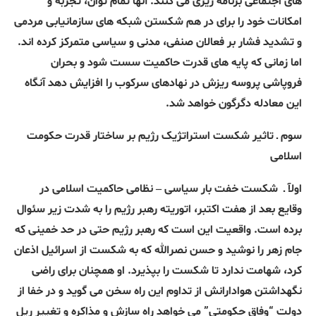
های اجتماعی برنامه ریزی می کنند. آنها تمام توان، تجربه و
امکانات خود را برای در هم شکستن شبکه های سازمانیابی مردمی
و تشدید فشار بر فعالان صنفی، مدنی و سیاسی متمرکز کرده اند.
اما زمانی که پایه های قدرت حاکمیت سست شود و بحران
فروپاشی پروسه ریزش در نهادهای سرکوب را افزایش دهد آنگاه
این معادله دگرگون خواهد شد
.
سوم ـ تاثیر شکست استراتژیک رژیم بر ساختار قدرت حکومت
اسلامی
اولآ ـ
شکست خفت بار
سیاسی – نظامی حاکمیت اسلامی در
وقایع بعد از هفت اکتبر
،
اتوریته رهبر رژیم را به شدت زیر سئوال
برده است. واقعیت این است که رهبر رژیم حتی در حد خمینی که
جام زهر را نوشید و حسن نصرالله که به شکست از اسرائیل اذعان
کرد، شهامت ندارد تا شکست را بپذیرد
.
او همچنان برای راضی
نگهداشتن هوادارانش از تداوم این راه سخن می گوید و در خفا از
دولت “وفاق حکومتی” می خواهد راه سازش و مذاکره و تغییر ریل