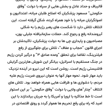
قالیباف و حداد عادل و بخش هایی از سپاه با دولت “وفاق
حکومتی” مسعود پزشکیان که اصلاح طلبان میانه، اعتدالیون و
اصولگرایان میانه را با خود همراه کرده، شکل گرفته است. این
ائتلاف تلاش دارد تا شکست های رهبر رژیم را به شکلی
آبرومندانه رفع و رجوع کند. حملات سازمانیافته جلیلی یون،
مصباحیون و پایداری چی ها به دولت پزشکیان، تاکیدشان بر
اجرای قانون “حجاب و عفاف”، تلاش برای جلوگیری از رفع
فیلترینگ، تقاضا برای تحقق “وعده صادق ۳” و درگیر کردن رژیم
در جنگ مستقیم با اسرائیل، بیانگر این شورش هارترین گرایش
فاشیستی رژیم است. روشن است که این نیرو در آینده نزدیک
باید مهار شود. نحوه مهار آنها به عنوان نیروی ضربت رژیم علیه
مردم، با دشواری ها و ظرافت هایی همراه خواهد بود. تلاش های
ائتلاف “چنار”های ولایی با دولت “وفاق حکومتی” بر این استوار
است تا خط مذاکره با اروپا و آمریکا را به جریان بیاندازند با این
امید که راه برای رفع تحریم ها هموار گردد و رونق اقتصادی در