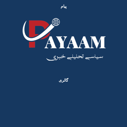
پیام
گالری