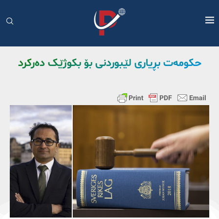
حکومەت بڕیاری لێبوردنی بۆ بکوژێک دەرکرد