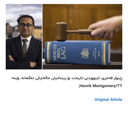
ڕێبوار فەخری: لێبووردنی تایبەت بۆ زیندانیان حاڵەتێکی دەگمەنە. وێنە:
Henrik Montgomery/TT,
Original Article