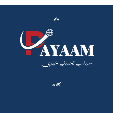
پیام
گالری