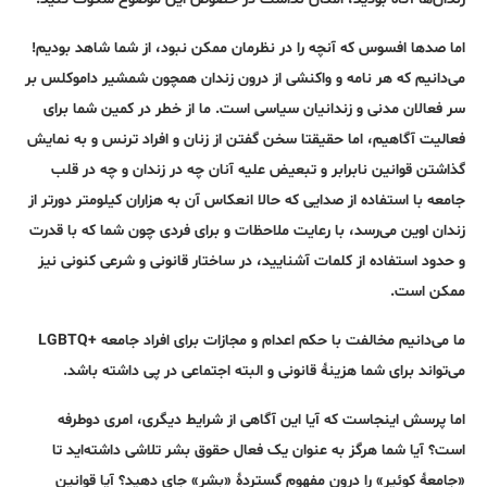
اما صدها افسوس که آنچه را در نظرمان ممکن نبود، از شما شاهد بودیم!
می‌دانیم که هر نامه و واکنشی از درون زندان همچون شمشیر داموکلس بر
سر فعالان مدنی و زندانیان سیاسی است. ما از خطر در کمین شما برای
فعالیت آگاهیم، اما حقیقتا سخن گفتن از زنان و افراد ترنس و به نمایش
گذاشتن قوانین نابرابر و تبعیض علیه آنان چه در زندان و چه در قلب
جامعه با استفاده از صدایی که حالا انعکاس آن به هزاران کیلومتر دورتر از
زندان اوین می‌رسد، با رعایت ملاحظات و برای فردی چون شما که با قدرت
و حدود استفاده از کلمات آشنایید، در ساختار قانونی و شرعی کنونی نیز
ممکن است.
ما می‌دانیم مخالفت با حکم اعدام و مجازات برای افراد جامعه +LGBTQ
می‌تواند برای شما هزینۀ قانونی و البته اجتماعی در پی داشته باشد.
اما پرسش اینجاست که آیا این آگاهی از شرایط دیگری، امری دوطرفه
است؟ آیا شما هرگز به عنوان یک فعال حقوق بشر تلاشی داشته‌اید تا
«جامعۀ کوئیر» را درون مفهوم گستردۀ «بشر» جای دهید؟ آیا قوانین