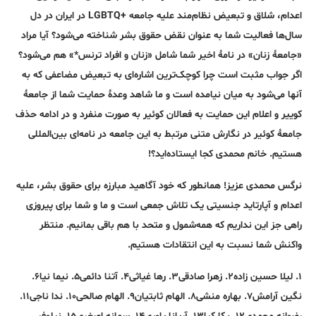
اعدام، شلاق و تبعیض نظام‌مند علیه جامعه +LGBTQ در ایران در دل
سال‌ها فعالیت شما به عنوان نقض حقوق بشر شناخته می‌شود؟ آیا مراد
«جامعۀ زنان» در نامۀ اخیر شما شامل «زنان و افراد ترنس*» هم می‌شود؟
اگر جواب مثبت است چرا کوچک‌ترین اشاره‌ای به تبعیض مضاعفی که به
آنها می‌شود به میان نیامده است و ما شاهد وعدۀ حمایت شما از جامعۀ
کوییر و اعلام این حمایت به فعالان کوئیر به صورت منفرد و در ادامه حذف
جامعۀ کوئیر در نگارش متنی مرتبط به این جامعه در نامه‌ای بین‌المللی
هستیم. خانم محمدی کجا ایستاده‌اید؟!
نرگس محمدی عزیز! همانطور که خود آگاهید مبارزه برای حقوق بشر، علیه
اعدام و آپارتاید جنسیتی یک تلاش جمعی است و ما و شما برای پیروزی
راهی جز این نداریم که همه‌شمول و متحد با هم باقی بمانیم. منتظر
واکنش شما نسبت به این انتقادات هستیم.
۱. لیلا حسین زاده۲. زهرا صادقی۳. رها غیاثی۴. آتنا دائمی۵. نیما نیا۶.
نگین آرامش۷. بهاره منشی۸. الهام ثابتیان۹. الهام صالحی۱۰. ندا ناجی۱۱.