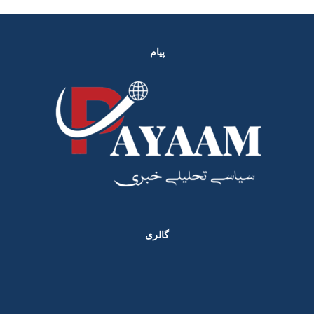
پیام
گالری