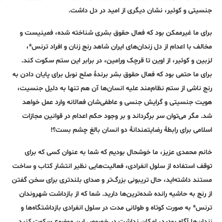
جنسیتی و کوئیر، نشان دیگری از امید در دل داشت.
برای ما غیرممکن بود که فعال حقوق بشری شناخته شده، فمینیست و
مخالف با اعدام از دل زندان‌های ایران شاهد رنج زنان و افراد ترنس*،
لزبین و کوئیر، از اوین تا قرچک ورامین، در برابر این ستم سکوت کند.
برای ما حتمی بود که فعال حقوق بشر برندۀ صلح نوبل برای پایان دادن به
رنج ناشی از ستم نظام‌مند علیه انسان‌ها آن هم تنها به دلیل جنسیت،
هویت جنسیتی و گرایش جنسی‌ و عاطفی‌شان فعالانه وارد عمل خواهد
شد. مگر می‌توان سر برگرداند و بر وجود حکم اعدام در قوانین مجازات
اسلامی برای رابطۀ رضایتمندانۀ دو انسان بالغ چشم بست؟!
خانم محمدی عزیز، ما خوشحال بودیم که شما به عنوان کسی که برای
توقف استفاده از سلول انفرادی، فعالیت‌هایی نظیر انتشار کتاب و ساخت
مستند داشته‌اید، حال تریبونی بزرگ‌تر و صدای بلندتری برای سخن گفتن
از رنج به حاشیه رانده شده‌ترین‌ها دارید. شما که از بازداشت شهروندان
ترنس* به صورت کوتاه و طولانی مدت در سلول انفرادی بازداشتگاه‌ها و
زندان‌ها آگاه بودید، امکان نداشت در خصوص این موضوع سکوت کنید.