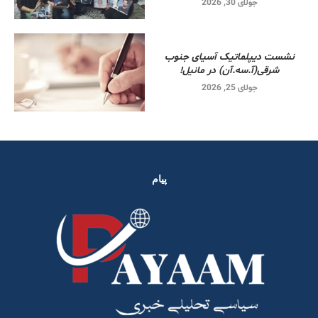
جولای 30, 2026
نشست دیپلماتیک آسیای جنوب
شرقی‌(آ.سه.آن) در مانیل!
جولای 25, 2026
پیام