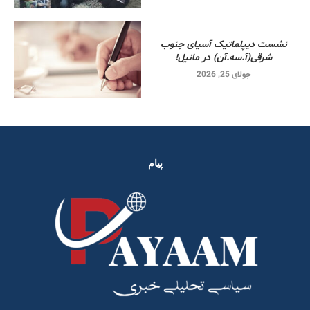
نشست دیپلماتیک آسیای جنوب
شرقی‌(آ.سه.آن) در مانیل!
جولای 25, 2026
پیام