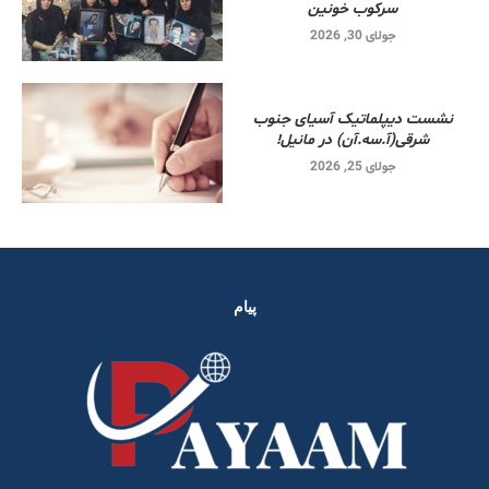
سرکوب خونین
جولای 30, 2026
نشست دیپلماتیک آسیای جنوب
شرقی‌(آ.سه.آن) در مانیل!
جولای 25, 2026
پیام