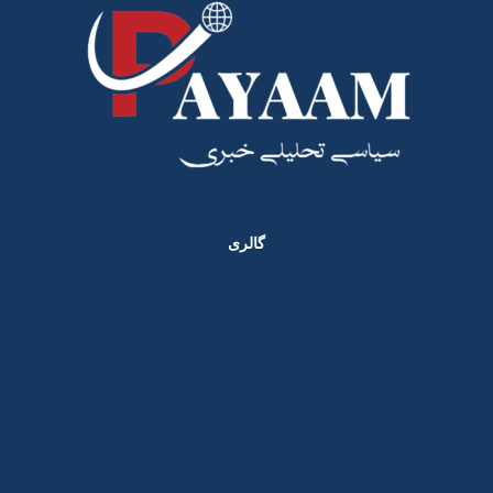
گالری