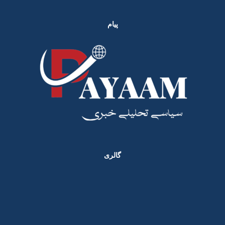
پیام
گالری