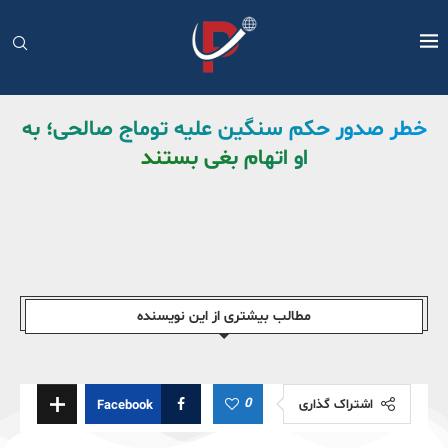
خطر صدور حکم سنگین علیه توماج صالحی؛ به
او اتهام بغی بستند
مطالب بیشتری از این نویسندە
0
اشتراک گذاری
Facebook