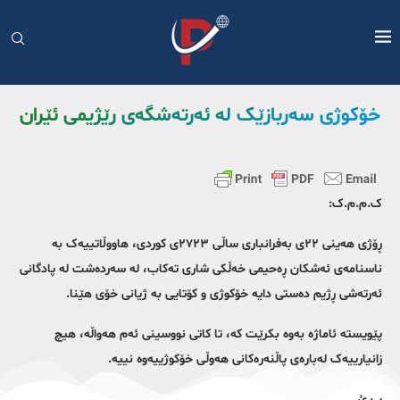
خۆکوژی سەربازێک لە ئەرتەشگەی رێژیمی ئێران
ک.م.م.ک:
ڕۆژی هەینی ٢٢ی بەفرانباری ساڵی ٢٧٢٣ی کوردی، هاووڵاتییەک بە
ناسنامەی ئەشکان ڕەحیمی خەڵکی شاری تەکاب، لە سەردەشت لە پادگانی
ئەرتەشی ڕژیم دەستی دایە خۆکوژی و کۆتایی بە ژیانی خۆی هێنا.
پێویستە ئاماژە بەوە بکرێت کە، تا کاتی نووسینی ئەم هەواڵە، هیچ
زانیارییەک لەبارەی پاڵنەرەکانی هەوڵی خۆکوژییەوە نییە.
ب.ئ