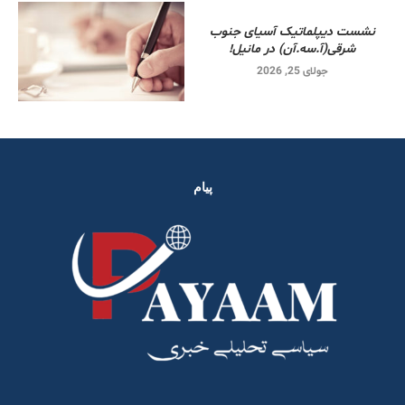
نشست دیپلماتیک آسیای جنوب
شرقی‌(آ.سه.آن) در مانیل!
جولای 25, 2026
پیام