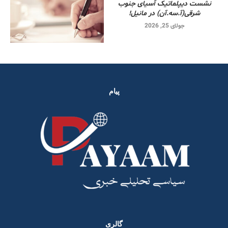
نشست دیپلماتیک آسیای جنوب
شرقی‌(آ.سه.آن) در مانیل!
جولای 25, 2026
پیام
گالری