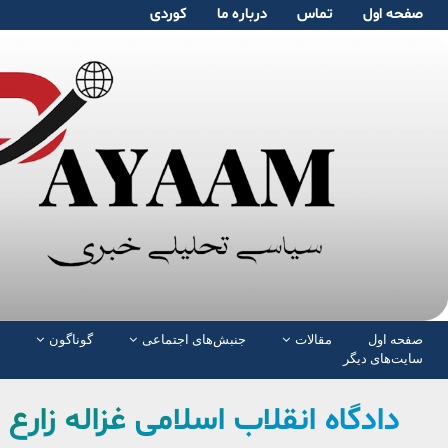
صفحە اول
تماس
دربارە ما
کوردی
صفحە اول
مقالات
جنبش‌های اجتماعی
گوناگون
سایت‌های دیگر
دادگاه انقلاب اسلامی غزاله زا