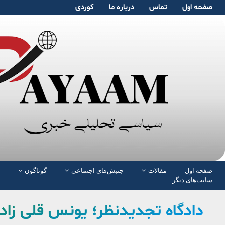
صفحە اول
تماس
دربارە ما
کوردی
صفحە اول
مقالات
جنبش‌های اجتماعی
گوناگون
سایت‌های دیگر
دادگاه تجدیدنظر؛ یونس قلی زا