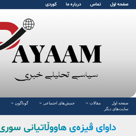
صفحە اول
تماس
دربارە ما
کوردی
صفحە اول
مقالات
جنبش‌های اجتماعی
گوناگون
سایت‌های دیگر
داوای ڤیزەی هاووڵاتیانی سوری 