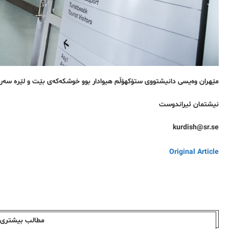
مێهران وەیسی دانیشتووی ستۆکهۆڵم هیوادار بوو خوشکەکەی بێت و لێرە سەردانیان بکات. وێنە: ivat
نیشتمان ئیراندوست
kurdish@sr.se
Original Article
مطالب بیشتری ا