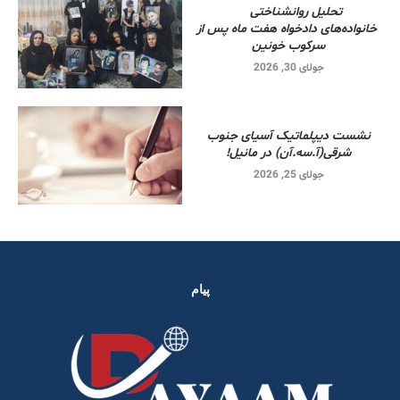
تحلیل روانشناختی
خانواده‌های دادخواه هفت ماه پس از
سرکوب خونین
جولای 30, 2026
نشست دیپلماتیک آسیای جنوب
شرقی‌(آ.سه.آن) در مانیل!
جولای 25, 2026
پیام