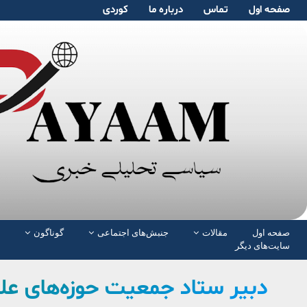
صفحە اول
تماس
دربارە ما
کوردی
صفحە اول
مقالات
جنبش‌های اجتماعی
گوناگون
سایت‌های دیگر
دبیر ستاد جمعیت حوزه‌های عل