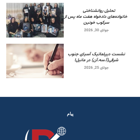
تحلیل روانشناختی
خانواده‌های دادخواه هفت ماه پس از
سرکوب خونین
جولای 30, 2026
نشست دیپلماتیک آسیای جنوب
شرقی‌(آ.سه.آن) در مانیل!
جولای 25, 2026
پیام