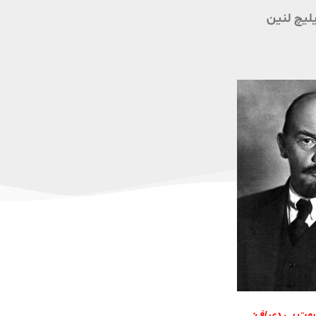
یلیچ لنین
فرمت پی دی اف: