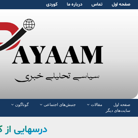
صفحە اول
تماس
دربارە ما
کوردی
صفحە اول
مقالات
جنبش‌های اجتماعی
گوناگون
سایت‌های دیگر
درسهایی از 