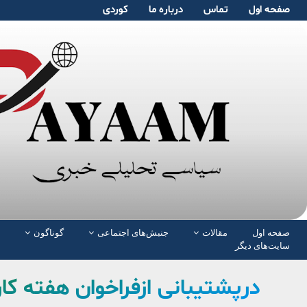
صفحە اول
تماس
دربارە ما
کوردی
صفحە اول
مقالات
جنبش‌های اجتماعی
گوناگون
سایت‌های دیگر
درپشتیبانی ازفراخوان هفته کارز