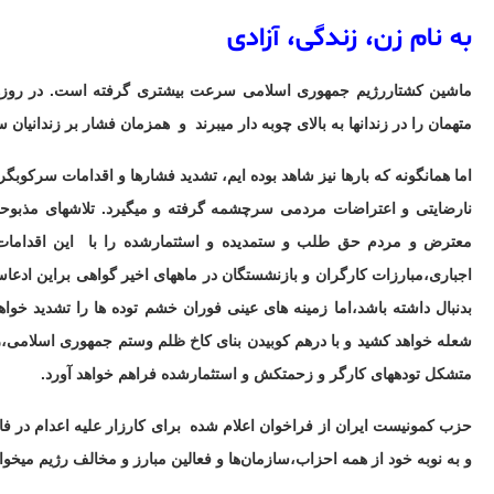
به نام زن، زندگی، آزادی
ماشین کشتاررژیم جمهوری اسلامی سرعت بیشتری گرفته است. در روزهای 
متهمان را در زندانها به بالای چوبه دار میبرند و همزمان فشار بر زندانیان س
اما همانگونه که بارها نیز شاهد بوده ایم، تشدید فشارها و اقدامات سرک
نارضایتی و اعتراضات مردمی سرچشمه گرفته و میگیرد. تلاشهای مذبوحانه 
معترض و مردم حق طلب و ستمدیده و اسثتمارشده را با این اقدامات
اجباری،مبارزات کارگران و بازنشستگان در ماههای اخیر گواهی براین ادع
بدنبال داشته باشد،اما زمینه های عینی فوران خشم توده ها را تشدید خوا
شعله خواهد کشید و با درهم کوبیدن بنای کاخ ظلم وستم جمهوری اسلامی،زمین
متشکل تودههای کارگر و زحمتکش و استثمارشده فراهم خواهد آورد.
حزب کمونیست ایران از فراخوان اعلام شده برای کارزار علیه اعدام در فاصله روزهای 13 تا
و به نوبه خود از همه احزاب،سازمان‌ها و فعالین مبارز و مخالف رژیم میخواه