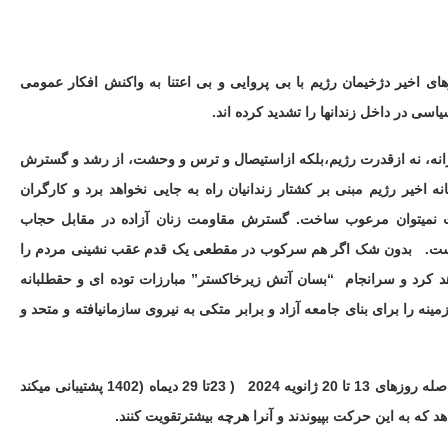
اخیر دژخیمان رژیم با بی پروایی و بی اعتنا به واکنش افکار عمومی
یاسی در داخل زندانها را تشدید کرده اند.
وبگرانه، نه ازقدرت رژیم،بلکه ازاستیصال و ترس و وحشت، از رشد و گسترش
اخیر رژیم مبنی بر کشتار زندانیان راه به جایی نخواهد برد و کارگران
 نمیتوان مرعوب ساخت. گسترش مقاومت زنان آزاده در مقابل حجاب
است.
بدون شک اگر هم سرکوب در مقطعی یک قدم عقب نشینی مردم را
هد کرد و سرانجام
“بسان آتش زیرخاکستر” مبارزات توده ای و حقطلبانه
ه را برای بنای جامعه آزاد و برابر متکی به نیروی سازمانیافته و متحد و
 20 ژانویه 2024
( 23تا 29 دیماه (1402 پشتیبانی میکند
د که به این حرکت بپیوندند و آنرا هرچه بیشترتقویت کنند.