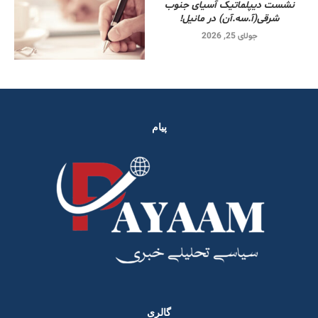
نشست دیپلماتیک آسیای جنوب
شرقی‌(آ.سه.آن) در مانیل!
جولای 25, 2026
پیام
گالری