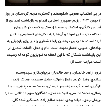
در پی اعتصاب عمومی شکوهمند و گسترده مردم کردستان در روز
۳ بهمن ۱۴۰۳، رژیم جمهوری اسلامی اقدام به بازداشت تعدادی از
فعالین کارگری، اجتماعی، محیط زیستی و کسبه در شهرهای
مختلف کردستان نموده و آن‌ها را به مکان‌های نامعلومی منتقل
کرده است. همچنین درهمین رابطه شماری را نیز برای بازجوئی به
نهادهای امنیتی احضار نموده است. نام و محل اقامات شماری از
این بازداشت شدگان که تا این لحظه به تلویزیون کومه له رسیده
است عبارت است از:
قروه: زاهد خالدیان، واحد خالدیان،مریوان:کارو علیدوست،
سنندج: رفیق کریمی،کمال آخرتی، جلیل محمدی، هیرش زندی
ناوگران، امجد گریاخیز،نعیم
دوستی، محمد سیف پناهی، سینا
رضائی، محمد اطلسی، امید محمدی، دهگلان: سهیلا مطاعی، سقز:
نریمان زندی، میلاد زندی، امجد صالح زاده، دستگیر شده گان