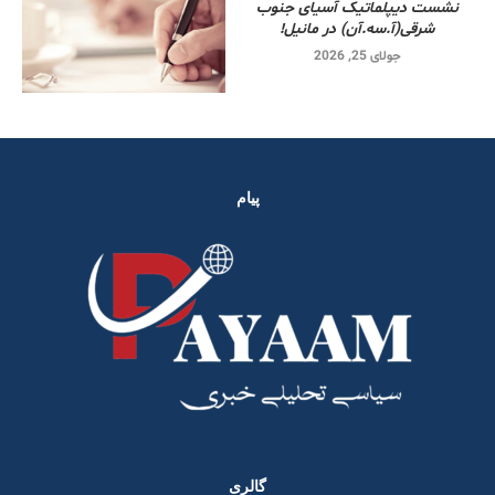
نشست دیپلماتیک آسیای جنوب
شرقی‌(آ.سه.آن) در مانیل!
جولای 25, 2026
پیام
گالری