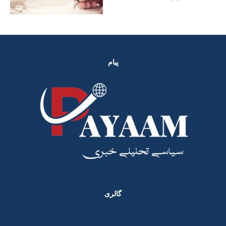
پیام
گالری