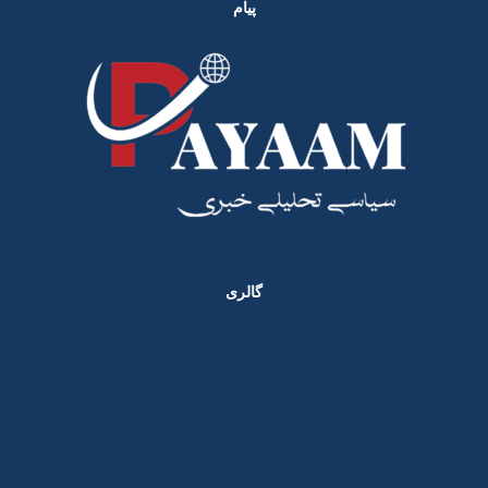
پیام
گالری