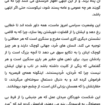
آن پناه برند. و از این ابلهی اظهار خرسندی می کنند چرا که می
گویند هر چه عمومی و عامه پسند شود، نیکوست، حتی اگر ابلهی
باشد.
این وضعیت سیاسی امروز ماست، همه داور شده اند تا خطایی
رخ دهد و ایشان را از قضاوت خویشتن رها سازد، چرا که به قاضی
نشستن دیگری کاری است مفرح و سنگری است که هر حماقتی را
توجیه می کند. انسان های خُرد، جهانی کوچک دارند و هر چیز
کوچک اینان را به تکاپو سوق می دهد تا آنچه بزرگ است را از
یادشان ببرد. برای ذهن های حقیر هر باری سنگین است و هر
گفتمانی که رنگی از کلیت داشته باشد در تاب و توان ایشان
نیست چرا که خُردان، خُردپسندند. اینگونه همه‌ی قیصریه را
فراموش کرده اند و به دنبال دستمالِ سوخته‌ای میگردند، تا
حقارتشان را که همسانِ بزدلی آنان است، از چشمِ خود بپوشانند.
این شکست خوردگانِ میدان عمل که هر جنبشی را از فرط بی
حوصله‌گی به فرسودگی پند می دهند، فراموش کرده اند که “مرد