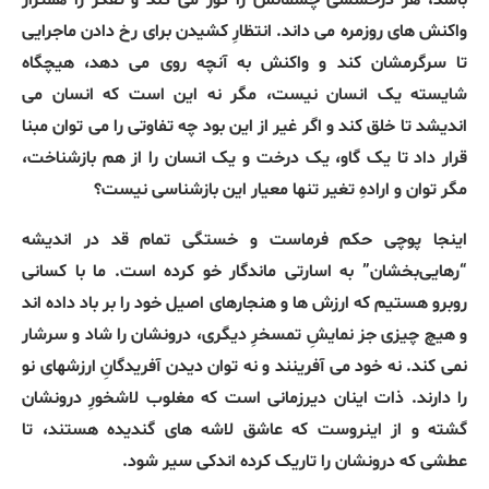
باشد، هر درخششی چشمانش را کور می کند و تفکر را همتراز
واکنش های روزمره می داند. انتظارِ کشیدن برای رخ دادن ماجرایی
تا سرگرمشان کند و واکنش به آنچه روی می دهد، هیچگاه
شایسته یک انسان نیست، مگر نه این است که انسان می
اندیشد تا خلق کند و اگر غیر از این بود چه تفاوتی را می توان مبنا
قرار داد تا یک گاو، یک درخت و یک انسان را از هم بازشناخت،
مگر توان و ارادهِ تغیر تنها معیار این بازشناسی نیست؟
اینجا پوچی حکم فرماست و خستگی تمام قد در اندیشه
“رهایی‌بخشان” به اسارتی ماندگار خو کرده است. ما با کسانی
روبرو هستیم که ارزش ها و هنجارهای اصیل خود را بر باد داده اند
و هیچ چیزی جز نمایشِ تمسخرِ دیگری، درونشان را شاد و سرشار
نمی کند. نه خود می آفرینند و نه توان دیدن آفریدگانِ ارزشهای نو
را دارند. ذات اینان دیرزمانی است که مغلوب لاشخورِ درونشان
گشته و از اینروست که عاشق لاشه های گندیده هستند، تا
عطشی که درونشان را تاریک کرده اندکی سیر شود.