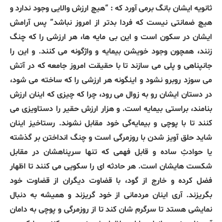
ثانویه ایشان بانگ برمی آورد که : “هیچ ارزش والایی وجود ندارد و
هیچ ضمانتی نیست که فردا بدتر از امروز نباشد” پس آرامش
ایشان در سکون است و این بی مایه ها، هر ارزشی را که چنگ
زنند، همچون وجود خویشن بیمایه و واژگونه می کنند. و این را
جانپناهی و پلی می سازند تا با حقیقت امروز جامعه که در آتش
می سوزد روبرو نشود و اینگونه هر ارزشی را که ساخته می شود،
در دستان ایشان رو به زوال می رود، چرا که چیزی که اینان ارزش
بنامند، براستی بیمایه است. و هزار ارزش حقیر را دستاویزی می
کنند تا با پوچی و بیمایه‌گی خود مقابل نشوند. رستاخیز اینان
شاید حلق آویز شدن با روزمرگی است و چنگ انداختن بر گذشته
یا حوادثِ ساده و قابل فهمی که تنها سرپناهشان در مقابل
شکست هایشان است. هر حادثه ای را سکویی می کنند تا اظهار
فضل کرده و خارج از گود، با قضاوت دیگران از قضاوت خود
بگریزند. آری اینان مردمانی از خود گریزند و همیشه به دنبال
نمایشی هستد تا سرگرم شان کند تا از روزمرگی و پوچی به دامان