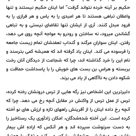
حکیم بر آینه خرده نتواند گرفت” اما اینان حکیم نیستند و تنها
واعظان تباهی هستند تا هر امیدی را به یاس و هر فرازی را به
فرود مبدل کنند. آری از ایشان تنها تقاضای نیستی و به تباهی
گشاندن میرود، نه ساختن و رودرو به مواجه آنچه روی می دهد،
رفتن. اینان سوارانِ مرگند و گندابِ تعفنشان تمام زیست جامعه
را فرسوده می کند. اینان یاد گرفته اند که همیشه کمی بترسند و
نام این را خرد گذاشته اند، چرا که شجاعت از دیدگان آنان رخت
بربسته و هراسِ بن بست های خویش را با پاسداشتِ حماقت و
شکوه دادن به ناآگاهی از یاد می برند.
دلیرترین این اشخاص نیز رگه هایی از ترس درونشان رخنه کرده،
ترس از عمل ترس از واکنش در مقابل آنچه رخ می دهد. چرا که
آنچه رخ داده اینان را از آفرینش راههای تازه و ارزش های نو اَخته
کرده است. این اَختهِ شده‌شدگان، امکان زادآوری یک رستاخیز را
به دست سرنوشت سپرده اند و هر آنکس که ارادهِ اش بیمار