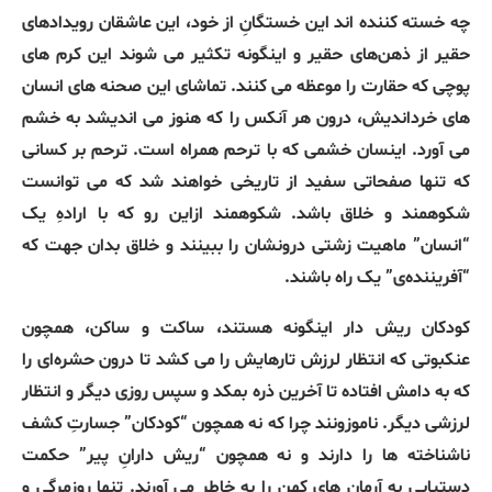
چه خسته کننده اند این خستگانِ از خود، این عاشقان رویدادهای
حقیر از ذهن‌های حقیر و اینگونه تکثیر می شوند این کرم های
پوچی که حقارت را موعظه می کنند. تماشای این صحنه های انسان
های خرداندیش، درون هر آنکس را که هنوز می اندیشد به خشم
می آورد. اینسان خشمی که با ترحم همراه است. ترحم بر کسانی
که تنها صفحاتی سفید از تاریخی خواهند شد که می توانست
شکوهمند و خلاق باشد. شکوهمند ازاین رو که با ارادهِ یک
“انسان” ماهیت زشتی درونشان را ببینند و خلاق بدان جهت که
“آفریننده‌ی” یک راه باشند.
کودکان ریش دار اینگونه هستند، ساکت و ساکن، همچون
عنکبوتی که انتظار لرزش تارهایش را می کشد تا درون حشره‌ای را
که به دامش افتاده تا آخرین ذره بمکد و سپس روزی دیگر و انتظار
لرزشی دیگر. ناموزونند چرا که نه همچون “کودکان” جسارتِ کشف
ناشناخته ها را دارند و نه همچون “ریش دارانِ پیر” حکمت
دستیابی به آرمان های کهن را به خاطر می آورند. تنها روزمرگی و