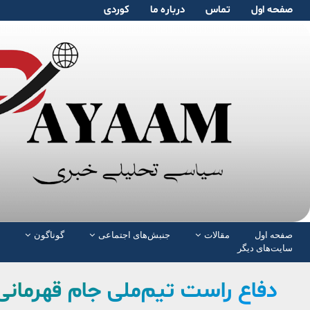
صفحە اول
تماس
دربارە ما
کوردی
صفحە اول
مقالات
جنبش‌های اجتماعی
گوناگون
سایت‌های دیگر
دفاع راست تیم‌ملی جام قهرمانی 