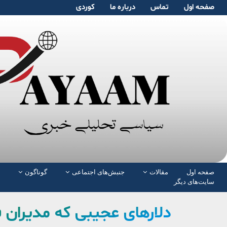
صفحە اول
تماس
دربارە ما
کوردی
صفحە اول
مقالات
جنبش‌های اجتماعی
گوناگون
سایت‌های دیگر
دلارهای عجیبی که مدیران ف