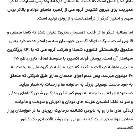
ناکارآمد و فشل است که دست به اشغال کارخانه زده پس مشارکت ما در
مدیریت برای بیرون کشیدن گروه ملی از زنجیره مافیای فولاد و بالاتر بردن
سهم و اختیار کارگر از درآمدهاست و از رونق تولید است.
اما مطالبه دیگر ما در قالب «همسان سازی» عنوان شده که کاملا منطقی و
قانونی است. شرکت فولاد اکسین خوزستان سه سهامدار عمده دارد یعنی
صندوق بازنشستگی کشوری، شستا و شرکت گروه ملی که با ۴۱٪ بزرگترین
سهامدار آن است. پرسنل فولاد اکسین با متوسط اضافه کاری بالای ۳۵
میلیون ماهانه دریافت میکنند که مورد مشابه در گروه ملی به زحمت به
۲۰ میلیون میرسد. پس عدم اجرای همسان سازی طبق شرکتی که متعلق
به خود ماست توهینی بزرگ به خانواده ها و زحمات به شمار می­آید.
دستمزدهای فعلی با توجه به تورم کمرشکن و لوکس شدن کالاهای زندگی
و سر به فلک کشیدن هزینه های درمان و آموزش و سوخت و مالیات،
زندگی های ما را رو به نابودی کشانده درحالیکه زیرپای ما در خوزستان پر از
معادن ارزشمندی است که به تنهایی برای رشد اقتصادی یک کشور
کافیست.