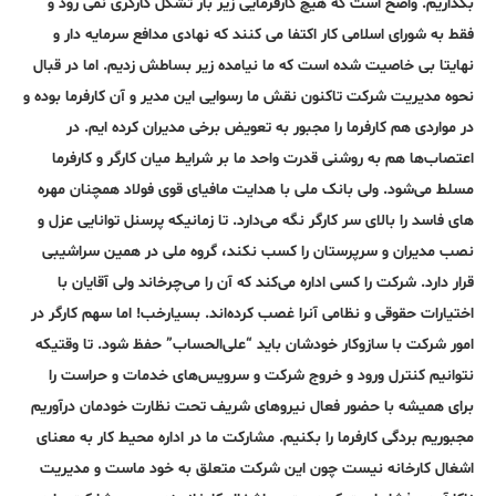
بگذاریم. واضح است که هیچ کارفرمایی زیر بار تشکل کارگری نمی رود و
فقط به شورای اسلامی کار اکتفا می کنند که نهادی مدافع سرمایه دار و
نهایتا بی خاصیت شده است که ما نیامده زیر بساطش زدیم. اما در قبال
نحوه مدیریت شرکت تاکنون نقش ما رسوایی این مدیر و آن کارفرما بوده و
در مواردی هم کارفرما را مجبور به تعویض برخی مدیران کرده ایم. در
اعتصاب‌ها هم به روشنی قدرت واحد ما بر شرایط میان کارگر و کارفرما
مسلط می‌شود. ولی بانک ملی با هدایت مافیای قوی فولاد همچنان مهره
های فاسد را بالای سر کارگر نگه می‌دارد. تا زمانیکه پرسنل توانایی عزل و
نصب مدیران و سرپرستان را کسب نکند، گروه ملی در همین سراشیبی
قرار دارد. شرکت را کسی اداره می‌کند که آن را می‌چرخاند ولی آقایان با
اختیارات حقوقی و نظامی آنرا غصب کرده‌اند. بسیارخب! اما سهم کارگر در
امور شرکت با سازوکار خودشان باید “علی‌الحساب” حفظ شود. تا وقتیکه
نتوانیم کنترل ورود و خروج شرکت و سرویس‌های خدمات و حراست را
برای همیشه با حضور فعال نیروهای شریف تحت نظارت خودمان درآوریم
مجبوریم بردگی کارفرما را بکنیم. مشارکت ما در اداره محیط کار به معنای
اشغال کارخانه نیست چون این شرکت متعلق به خود ماست و مدیریت