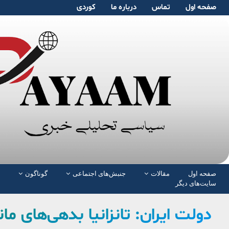
صفحە اول
تماس
دربارە ما
کوردی
صفحە اول
مقالات
جنبش‌های اجتماعی
گوناگون
سایت‌های دیگر
دولت ایران: تانزانیا بدهی‌های مان