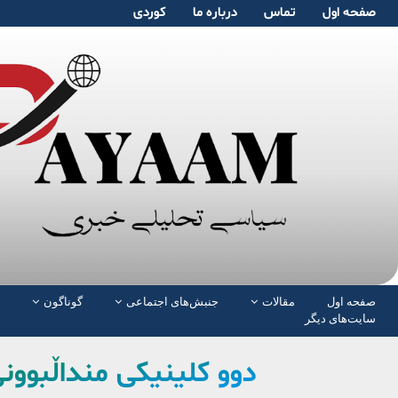
صفحە اول
تماس
دربارە ما
کوردی
صفحە اول
مقالات
جنبش‌های اجتماعی
گوناگون
سایت‌های دیگر
دوو کلینیکی منداڵبوو