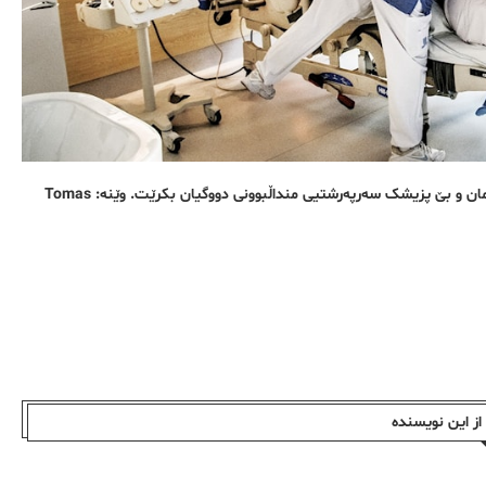
تا ئێستا لەم مۆدێلی تەندرووستییە لە سویددا نەبووە کە تەنها بە ئامادەیی مامان و بێ پزیشک سەرپەرشتیی منداڵبوونی دووگیان بکرێت. وێنە: Tomas
ز این نویسندە