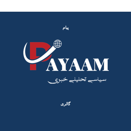
پیام
گالری