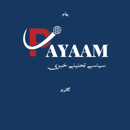
پیام
گالری