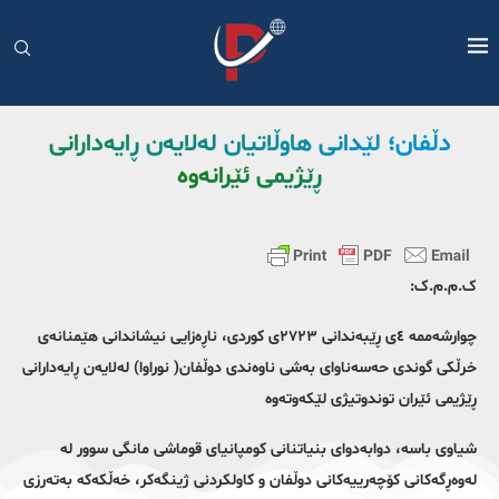
دڵفان؛ لێدانی هاوڵاتیان لەلایەن ڕایەدارانی
ڕێژیمی ئێرانەوە
ک.م.م.ک:
چوارشەممە ٤ی ڕێبەندانی ٢٧٢٣ی کوردی، ناڕەزایی نیشاندانی هێمنانەی
خرڵکی گوندی حەسەناوای بەشی ناوەندی دوڵفان( نوراوا) لەلایەن ڕایەدارانی
ڕێژیمی ئێران توندوتیژی لێکەوتەوە
شیاوی باسە، دوابەدوای بنیاتنانی کومپانیای قوماشی مانگی سوور لە
لەوەڕگەکانی کۆچەرییەکانی دوڵفان و کاولکردنی ژینگەکر، خەڵکەکە بەتەرزی