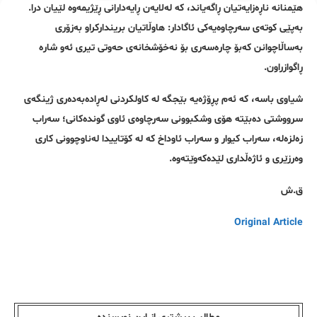
هێمنانە ناڕەزایەتیان ڕاگەیاند، کە لەلایەن ڕایەدارانی ڕێژیمەوە لێیان درا.
بەپێی کوتەی سەرچاوەیەکی ئاگادار: هاوڵاتیان بریندارکراو بەزۆری
بەساڵاچوانن کەبۆ چارەسەری بۆ نەخۆشخانەی حەوتی تیری ئەو شارە
ڕاگوازراون.
شیاوی باسە، کە ئەم پڕۆژەیە بێجگە لە کاولکردنی لەڕادەبەدەری ژینگەی
سرووشتی دەبێتە هۆی وشکبوونی سەرچاوەی ئاوی گوندەکانی؛ سەراب
زەلزەلە، سەراب کیوار و سەراب ئاوداخ کە لە کۆتاییدا لەناوچوونی کاری
وەرزێری و ئاژەڵداری لێدەکەوێتەوە.
ق.ش
Original Article