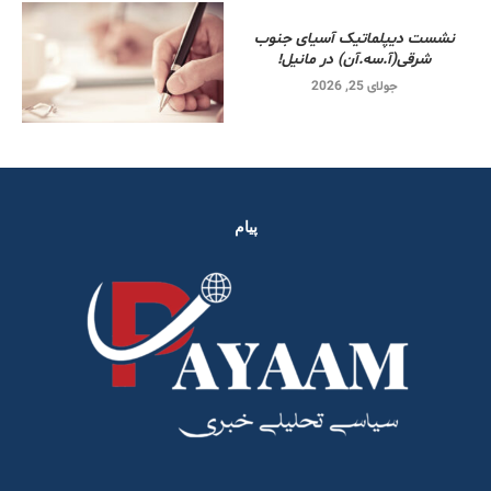
نشست دیپلماتیک آسیای جنوب
شرقی‌(آ.سه.آن) در مانیل!
جولای 25, 2026
پیام