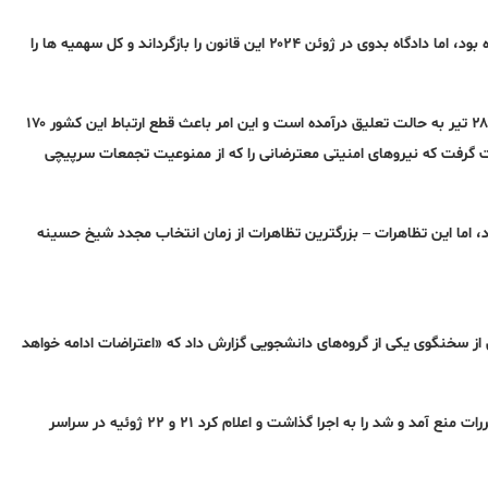
دولت نخست وزیر شیخ حسینه در سال ۲۰۱۸ سیستم سهمیه بندی را لغو کرده بود، اما دادگاه بدوی در ژوئن ۲۰۲۴ این قانون را بازگرداند و کل سهمیه ها را
سرویس‌های اینترنت و پیام‌های متنی در بنگلادش از روز پنجشنبه ۱۸ ژوئیه/ ۲۸ تیر به حالت تعلیق درآمده است و این امر باعث قطع ارتباط این کشور ۱۷۰
گرفت که نیروهای امنیتی معترضانی را که از ممنوعیت تجمعات سرپیچی
، اما این تظاهرات – بزرگترین تظاهرات از زمان انتخاب مجدد شیخ حسینه
از سخنگوی یکی از گروه‌های دانشجویی گزارش داد که «اعتراضات ادامه خواهد
پس از گسترده شدن اعتراض‌ها و ناآرامی‌ها دربنگلادش ، دولت از ۲۰ ژوئیه مقررات منع آمد و شد را به اجرا گذاشت و اعلام کرد ۲۱ و ۲۲ ژوئیه در سراسر