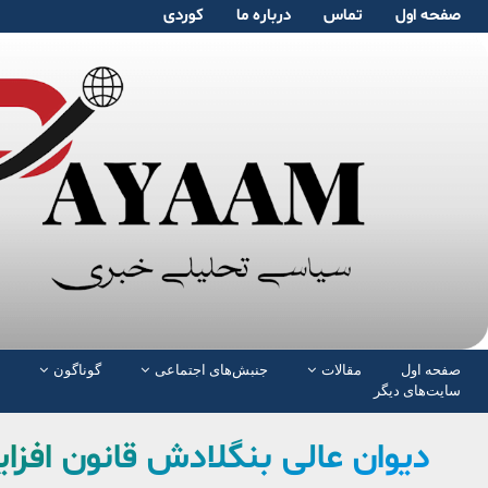
صفحە اول
تماس
دربارە ما
کوردی
صفحە اول
مقالات
جنبش‌های اجتماعی
گوناگون
سایت‌های دیگر
دیوان عالی بنگلادش قانون افزای