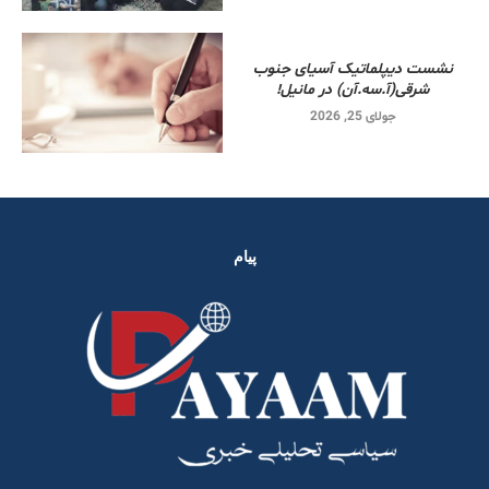
نشست دیپلماتیک آسیای جنوب
شرقی‌(آ.سه.آن) در مانیل!
جولای 25, 2026
پیام