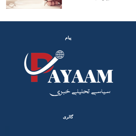
پیام
گالری