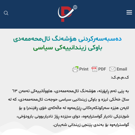
دەسبەسەرکردنی هۆشەنگ ئال‌محەممەدی
باوکی زیندانییەکی سیاسی
‏ک.م.م.ک:
بە پێی ئەم ڕاپۆرتە، هۆشەنگ ئال‌محەممەدی، هاووڵاتییەکی تەمەن ٦٣
ساڵ خەڵکی ئیزە و باوکی زیندانیی سیاسی حوجەت ئال‌محەممەدی، کە لە
لایەن هێزە سەرکوتکەرەکانی ڕێژیمەوە لە ماڵەکەی خۆی ڕفێندرا و بۆ
شوێنێکی نادیار گواسترایەوە، دوای سێزدە ڕۆژ نادیاربوونی بارودۆخی،
گواسترایەوە بۆ بەندی پێنجی زیندانی شەیبان.