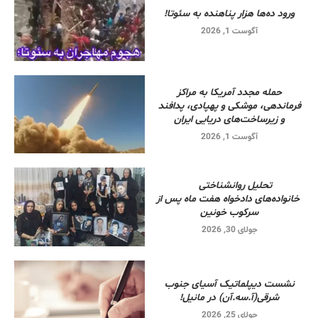
ورود ده‌ها هزار پناهنده به سئوتا!
آگوست 1, 2026
حمله مجدد آمریکا به مراکز
فرماندهی، موشکی و پهپادی، پدافند
و زیرساخت‌های دریایی ایران
آگوست 1, 2026
تحلیل روانشناختی
خانواده‌های دادخواه هفت ماه پس از
سرکوب خونین
جولای 30, 2026
نشست دیپلماتیک آسیای جنوب
شرقی‌(آ.سه.آن) در مانیل!
جولای 25, 2026