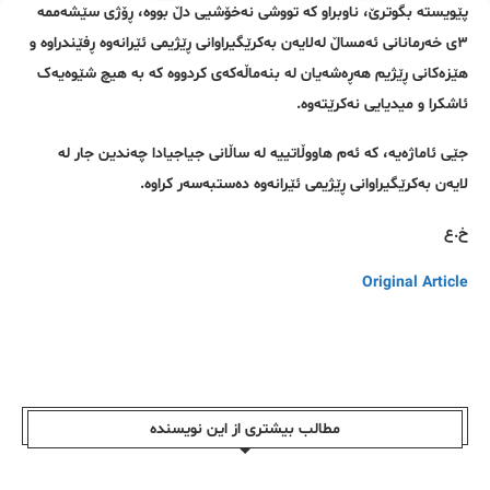
پێویستە بگوترێ، ناوبراو کە تووشی نەخۆشیی دڵ بووە، ڕۆژی سێشەممە
٣ی خەرمانانی ئەمساڵ لەلایەن بەکرێگیراوانی ڕێژیمی ئێرانەوە ڕفێندراوە و
هێزەکانی ڕێژیم هەڕەشەیان لە بنەماڵەکەی کردووە کە بە هیچ شێوەیەک
ئاشکرا و میدیایی نەکرێتەوە.
جێی ئاماژەیه، کە ئەم هاووڵاتییە لە ساڵانی جیاجیادا چەندین جار لە
لایەن بەکرێگیراوانی ڕێژیمی ئێرانەوە دەستبەسەر کراوە.
خ.ع
Original Article
مطالب بیشتری از این نویسندە