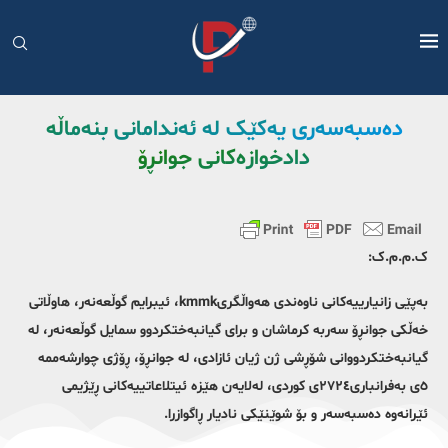
دەسبەسەری یەکێک لە ئەندامانی بنەماڵە
دادخوازەکانی جوانڕۆ
ک.م.م.ک:
بەپێی زانیارییەکانی ناوەندی هەواڵگریkmmk، ئیبرایم گوڵعەنەر، هاوڵاتی
خەڵکی جوانڕۆ سەربە کرماشان و برای گیانبەختکردوو سمایل گوڵعەنەر، لە
گیانبەختکردووانی شۆڕشی ژن ژیان ئازادی، لە جوانڕۆ، ڕۆژی چوارشەممە
٥ی بەفرانباری٢٧٢٤ی کوردی، لەلایەن هێزە ئیتلاعاتییەکانی ڕێژیمی
ئێرانەوە دەسبەسەر و بۆ شوێنێکی نادیار ڕاگوازرا.