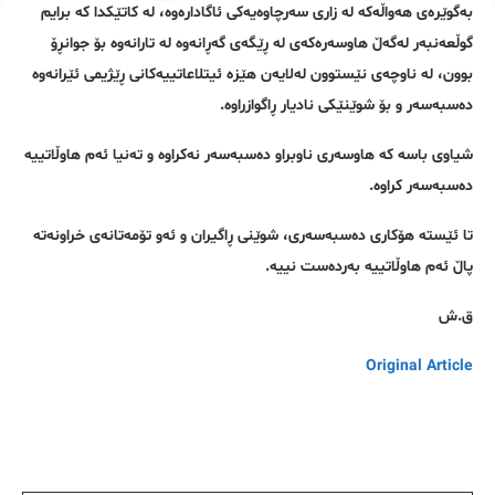
بەگوێرەی هەواڵەکە لە زاری سەرچاوەیەکی ئاگادارەوە، لە کاتێکدا کە برایم
گوڵعەنبەر لەگەڵ هاوسەرەکەی لە ڕێگەی گەڕانەوە لە تارانەوە بۆ جوانڕۆ
بوون، لە ناوچەی نێستوون لەلایەن هێزە ئیتلاعاتییەکانی ڕێژیمی ئێرانەوە
دەسبەسەر و بۆ شوێنێکی نادیار ڕاگوازراوە.
شیاوی باسە کە هاوسەری ناوبراو دەسبەسەر نەکراوە و تەنیا ئەم هاوڵاتییە
دەسبەسەر کراوە.
تا ئێستە هۆکاری دەسبەسەری، شوێنی ڕاگیران و ئەو تۆمەتانەی خراونەتە
پاڵ ئەم هاوڵاتییە بەردەست نییە.
ق.ش
Original Article