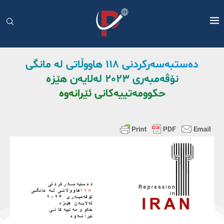
دەستبەسەرکردنی ١١٨ هاووڵاتی لە مانگی
نۆڤەمبەری ٢٠٢٣ لەلایەن هێزە
حکوومەتییەکانی ئێرانەوە