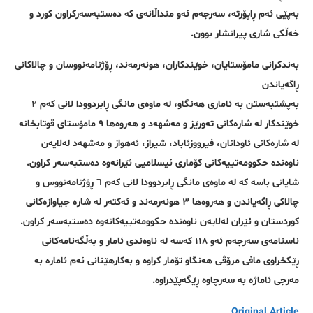
بەپێی ئەم ڕاپۆرتە، سەرجەم ئەو منداڵانەی کە دەستبەسەرکراون کورد و
خەڵکی شاری پیرانشار بوون.
بەندکرانی مامۆستایان، خوێندکاران، هونەرمەند، ڕۆژنامەنووسان و چالاکانی
ڕاگەیاندن
بەپشتبەستن بە ئاماری هەنگاو، لە ماوەی مانگی ڕابردوودا لانی کەم ٢
خوێندکار لە شارەکانی تەورێز و مەشهەد و هەروەها ٩ مامۆستای قوتابخانە
لە شارەکانی ئاودانان، فیرووزئاباد، شیراز، ئەهواز و مەشهەد لەلایەن
ناوەندە حکوومەتییەکانی کۆماری ئیسلامیی ئێرانەوە دەستبەسەر کراون.
شایانی باسە کە لە ماوەی مانگی ڕابردوودا لانی کەم ٦ ڕۆژنامەنووس و
چالاکی ڕاگەیاندن و هەروەها ٣ هونەرمەند و ئەکتەر لە شارە جیاوازەکانی
کوردستان و ئێران لەلایەن ناوەندە حکوومەتییەکانەوە دەستبەسەر کراون.
ناسنامەی سەرجەم ئەو ١١٨ کەسە لە ناوەندی ئامار و بەڵگەنامەکانی
ڕێکخراوی مافی مرۆڤی هەنگاو تۆمار کراوە و بەکارهێنانی ئەم ئامارە بە
مەرجی ئاماژە بە سەرچاوە ڕێگەپێدراوە.
Original Article