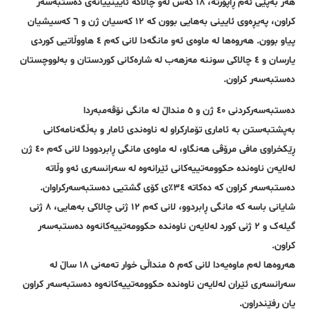
هەر بەپێی ئەم ڕاپۆرتە، ١٨ کەس لەو چالاکە ئایینییانەی دەستبەسەر
کراون، پەیڕەوی ئایینی بەهایی بوون کە ١٢ کەسیان ژن و ٦ کەسیشیان
پیاو بوون. هەروەها لە ماوەی ئەو مانگەدا لانی کەم ٤ هاووڵاتیی کوردی
یارسان و ٤ چالاکی سوننە مەزهەب لە شارەکانی کوردستان و بەلووچستان
دەستبەسەر کراون.
دەستبەسەرکردنی ٤٠ ژن و ٥ منداڵ لە مانگی نۆڤەمبەردا
بەپشتبەستن بە ئاماری تۆمارکراو لە ناوەندی ئامار و بەڵگەنامەکانی
ڕێکخراوی مافی مرۆڤی هەنگاو، لە ماوەی مانگی ڕابردوودا لانی کەم ٤٠ ژن
لەلایەن ناوەندە حکوومەتییەکانی ئێرانەوە لە سەرانسەری ئەو وڵاتە
دەستبەسەر کراون کە دەکاتە ٣٤٪ی کۆی گشتیی دەستبەسەرکراوان.
شایانی باسە کە مانگی ڕابردوو، لانی کەم ١٢ ژنی چالاکی بەهایی، ٨ ژنی
گیلەک و ٢ ژنی کورد لەلایەن ناوەندە حکوومەتییەکانەوە دەستبەسەر
کراون.
هەروەها لەم ماوەیەدا لانی کەم ٥ منداڵی خوار تەمەنی ١٨ ساڵ لە
سەرانسەری ئێران لەلایەن ناوەندە حکوومەتییەکانەوە دەستبەسەر کراون
یان ڕفێندراون.