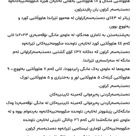
هاووڵاتیی منداڵ و ١٨ هاووڵاتیی بەهایی لەلایەن هێزە حکوومەتییەکانەوە
دەستبەسەر کراون یان ڕفێندراون.
زیاتر لە ٤٣٪ی دەستبەسەرکراوان لە هەموو ئێراندا هاووڵاتیی کورد و
بەلووچ بوون
بەپشتبەستن بە ئاماری هەنگاو، لە ماوەی مانگی نۆڤەمبەری ٢٠٢٣دا لانی
کەم ٤٤ هاووڵاتیی کورد لەلایەن ناوەندە حکوومەتییەکانی ئێرانەوە
دەستبەسەر کراون کە دەکاتە ٣٧٪ کۆی گشتیی دەستبەسەرکراوانی ئەم
مانگە لە سەرانسەری ئێراندا.
هەروەها لە ماوەی یەک مانگی ڕابردوودا، لانی کەم ٧ هاووڵاتیی بەلووچ،، ٩
هاووڵاتیی گیلەک ۵ هاووڵاتیی لوڕ و بەختیاری و ٥ هاووڵاتیی تورک
دەستبەسەر کراون.
دەستبەسەرکردنی پەیڕەوانی کەمینە ئایینییەکان
دەستبەسەرکردنی پەیڕەوانی کەمینە ئایینییەکان لە مانگی نۆڤەمبەردا وەک
مانگەکانی پێشووتر لەلایەن ناوەندە حکوومەتییەکانەوە بەردەوام بووە و لە
ماوەی ئەو مانگەشدا لانی کەم ٢٦ چالاکی ئایینی لەلایەن ناوەندە
حکوومەتییەکانی کۆماری ئیسلامیی ئێرانەوە دەستبەسەر کراون.