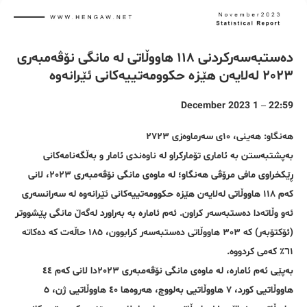
دەستبەسەرکردنی ١١٨ هاووڵاتی لە مانگی نۆڤەمبەری
٢٠٢٣ لەلایەن هێزە حکوومەتییەکانی ئێرانەوە
22:59 – 1 December 2023
هەنگاو: هەینی، ١٠ی سەرماوەزی ٢٧٢٣
بەپشتبەستن بە ئاماری تۆمارکراو لە ناوەندی ئامار و بەڵگەنامەکانی
ڕێکخراوی مافی مرۆڤی هەنگاو؛ لە ماوەی مانگی نۆڤەمبەری ٢٠٢٣، لانی
کەم ١١٨ هاووڵاتی لەلایەن هێزە حکوومەتییەکانی ئێرانەوە لە سەرانسەری
ئەو وڵاتەدا دەستبەسەر کراون. ئەم ئامارە بە بەراورد لەگەڵ مانگی پێشووتر
(ئۆکتۆبەر) کە ٣٠٣ هاووڵاتی دەستبەسەر کرابوون، ١٨٥ حاڵەت کە دەکاتە
٦١٪ کەمی کردووە.
بەپێی ئەم ئامارە، لە ماوەی مانگی نۆڤەمبەری ٢٠٢٣دا لانی کەم ٤٤
هاووڵاتیی کورد، ٧ هاووڵاتیی بەلووچ، هەروەها ٤٠ هاووڵاتیی ژن، ٥