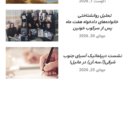
آگوست 1, 2026
تحلیل روانشناختی
خانواده‌های دادخواه هفت ماه
پس از سرکوب خونین
جولای 30, 2026
نشست دیپلماتیک آسیای جنوب
شرقی‌(آ.سه.آن) در مانیل!
جولای 25, 2026