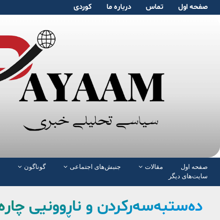
صفحە اول
تماس
دربارە ما
کوردی
صفحە اول
مقالات
جنبش‌های اجتماعی
گوناگون
سایت‌های دیگر
دەستبەسەرکردن و ناڕوونیی چارەن