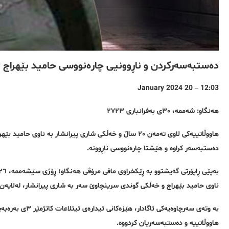
دەستبەسەرکردن و ناڕوونیی چارەنووسی حامید بێهراج لە
12:03 – 20 January 2024
هەنگاو: شەممە، ٣٠ی بەفرانباری ٢٧٢٣
هاووڵاتییەکی لاوی تەمەن ٢٠ ساڵ و خەڵکی شاری پیرانشار بە ن
دەستبەسەر کراوە و هێشتا چارەنووسی ناڕوونە.
ناوی حامید بێهراج و خەڵکی گوندی سرینچاوێ سەر بە شاری پیرانشار، لەلایەن ه
بە وتەی سەرچاوەی
هاووڵاتییە و دەستبەسەریان کردووە.