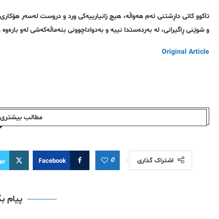
تاکوو کاتی داڕشتنی ئەم هەواڵە، هیچ زانیارییەکی ورد و دروست لەسەر هۆکاری 
و شوێنی ڕاگیرانی، لە بەردەستدا نییە و بەدواداچوونی بنەماڵەکەشی لەو بارەوە 
Original Article
مطالب بیشتری ا
0
اشتراک گذاری
Facebook
er
پیام ب