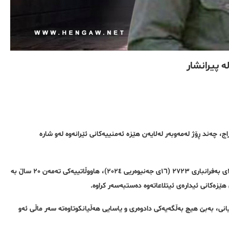
 پیرانشار
اوی حامید بێهراج، چەند ڕۆژ لەمەوبەر لەلایەن هێزە ئەمنییەکانی ئێرانەوە لەو شارە
بەپێی ڕاپۆرتی گەیشتوو بە ڕێکخراوی مافی مرۆڤی هەنگاو؛ ڕۆژی سێشەممە، ٢٦ی بەفرانباری ٢٧٢٣ (١٦ی جەنیوەریی ٢٠٢٤)، هاووڵاتییەکی تەمەن ٢٠ ساڵ بە
ێزەکانی ئیدارەی ئیتلاعاتەوە دەستبەسەر کراوە.
ەکی ئاگادار، هێزەکانی ئیدارەی ئیتلاعات کاتژمێر ٣ی بەرەبەیانی، بەبێ هیچ بەڵگەیەکی دادوەری و یاسایی هەڵیانکوتاوەتە سەر ماڵی ئەو