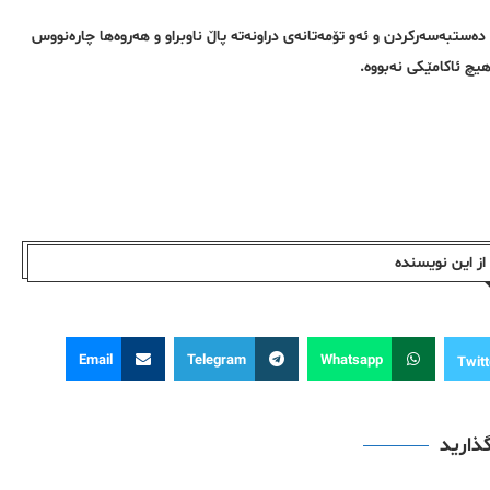
دەستبەسەرکردن و ئەو تۆمەتانەی دراونەتە پاڵ ناوبراو و هەروەها چارەنووس
هیچ ئاکامێکی نەبووە.
ز این نویسندە
Email
Telegram
Whatsapp
Twitt
گذارید