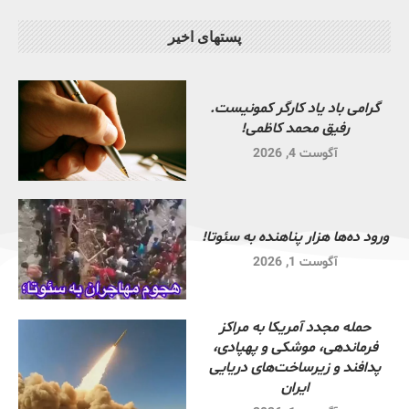
پستهای اخیر
گرامی باد یاد کارگر کمونیست.
رفیق محمد کاظمی!
آگوست 4, 2026
ورود ده‌ها هزار پناهنده به سئوتا!
آگوست 1, 2026
حمله مجدد آمریکا به مراکز
فرماندهی، موشکی و پهپادی،
پدافند و زیرساخت‌های دریایی
ایران