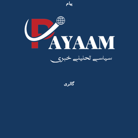
پیام
گالری