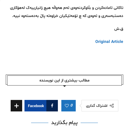
تاکاتی ئامادەکردن و بڵاوکردنەوەی ئەم هەواڵە هیچ زانیارییەک لەهۆکاری
دەستبەسەری و ئەوەی کە چ تۆمەتێکیان خراوەتە پاڵ بەدەستەوە نییە.
ق.ش
Original Article
مطالب بیشتری از این نویسندە
0
اشتراک گذاری
Facebook
پیام بگذارید