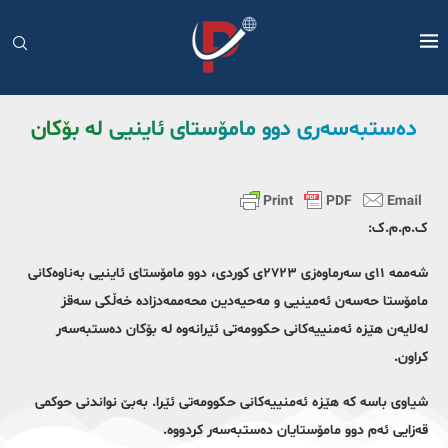
دەستبەسەری دوو مامۆستای ئاینیی لە بۆکان
ک.م.م.ک:
شەممە ١١ی سەرماوەزی ٢٧٢٣ی کوردی، دوو مامۆستای ئاینیی بەناوەکانی
مامۆستا حەسەن ئەمینیی و مەحیەدین محەممەدزادە خەڵکی سەقز
لەلایەن هێزە ئەمنییەکانی حکوومەتی ئێرانەوە لە بۆکان دەستبەسەر
کراون.
شیاوی باسە کە هێزە ئەمنییەکانی حکوومەتی ئێرا. بەبێ نواندنی حوکمی
قەزایی ئەم دوو مامۆستایان دەستبەسەر کردووە.