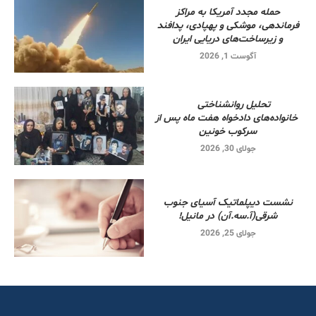
حمله مجدد آمریکا به مراکز
فرماندهی، موشکی و پهپادی، پدافند
و زیرساخت‌های دریایی ایران
آگوست 1, 2026
تحلیل روانشناختی
خانواده‌های دادخواه هفت ماه پس از
سرکوب خونین
جولای 30, 2026
نشست دیپلماتیک آسیای جنوب
شرقی‌(آ.سه.آن) در مانیل!
جولای 25, 2026