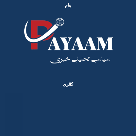
پیام
گالری