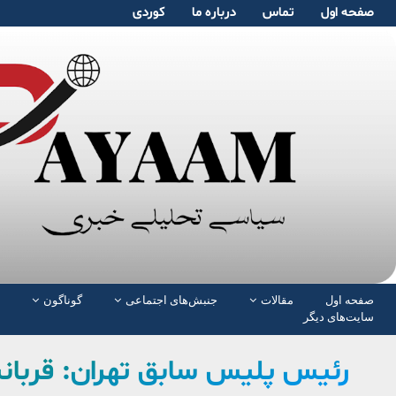
صفحە اول
تماس
دربارە ما
کوردی
صفحە اول
مقالات
جنبش‌های اجتماعی
گوناگون
سایت‌های دیگر
رئیس پلیس سابق تهران: قربان