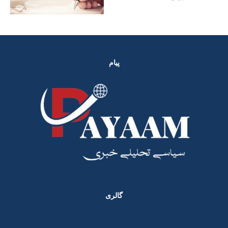
پیام
گالری