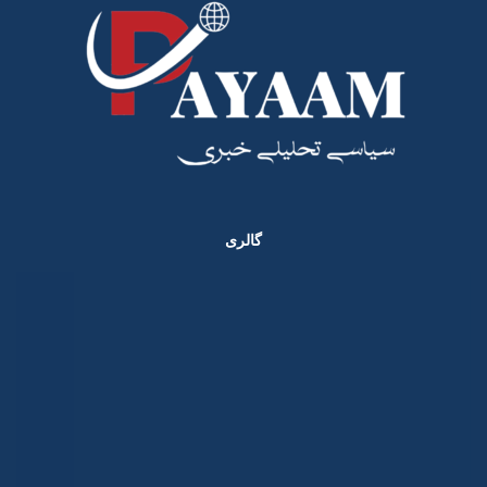
گالری