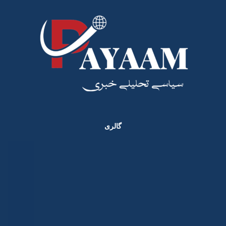
گالری