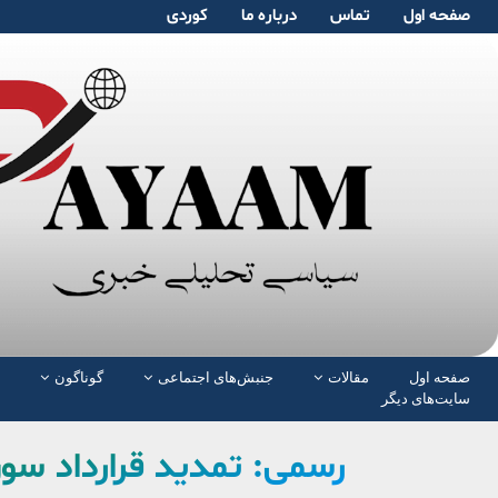
صفحە اول
تماس
دربارە ما
کوردی
صفحە اول
مقالات
جنبش‌های اجتماعی
گوناگون
سایت‌های دیگر
رسمی: تمدید قرارداد سو